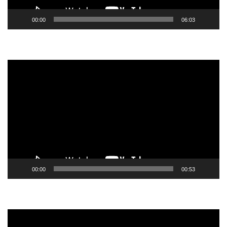
00:00
06:03
Tocador
de
vídeo
00:00
00:53
Tocador
de