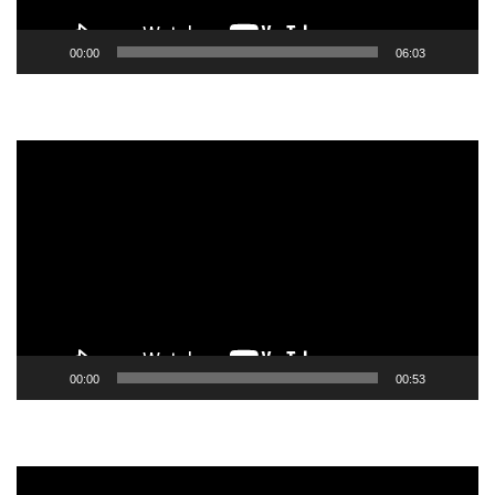
00:00
06:03
Tocador
de
vídeo
00:00
00:53
Tocador