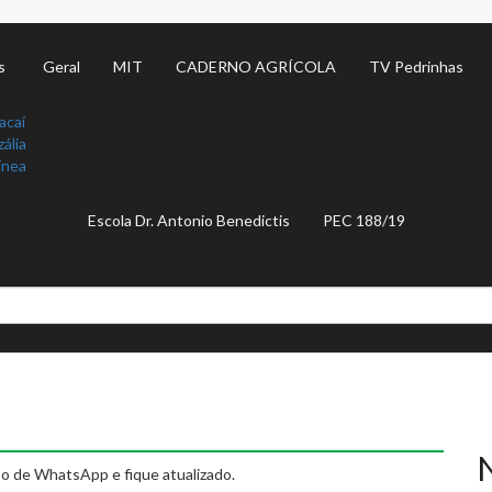
s
Geral
MIT
CADERNO AGRÍCOLA
TV Pedrinhas
acaí
ália
ínea
Escola Dr. Antonio Benedictis
PEC 188/19
o de WhatsApp e fique atualizado.