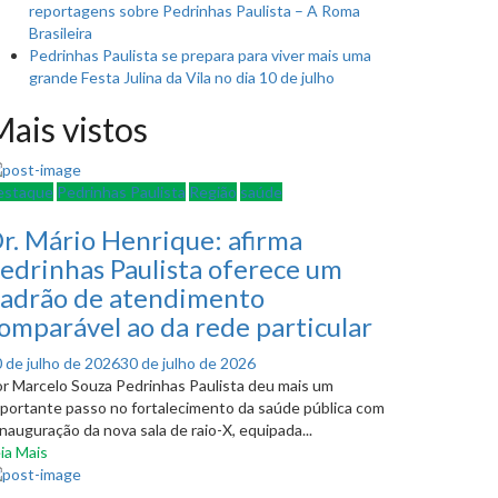
reportagens sobre Pedrinhas Paulista – A Roma
Brasileira
Pedrinhas Paulista se prepara para viver mais uma
grande Festa Julina da Vila no dia 10 de julho
ais vistos
estaque
Pedrinhas Paulista
Região
saúde
r. Mário Henrique: afirma
edrinhas Paulista oferece um
adrão de atendimento
omparável ao da rede particular
osted
 de julho de 2026
30 de julho de 2026
n
r Marcelo Souza Pedrinhas Paulista deu mais um
portante passo no fortalecimento da saúde pública com
inauguração da nova sala de raio-X, equipada...
ia Mais