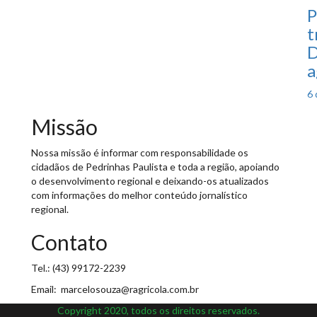
P
t
D
a
P
6 
o
Missão
Nossa missão é informar com responsabilidade os
cidadãos de Pedrinhas Paulista e toda a região, apoiando
o desenvolvimento regional e deixando-os atualizados
com informações do melhor conteúdo jornalístico
regional.
Contato
Tel.: (43) 99172-2239
Email: marcelosouza@ragricola.com.br
Copyright 2020, todos os direitos reservados.