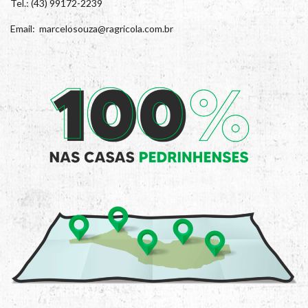
Tel.: (43) 99172-2239
Email: marcelosouza@ragricola.com.br