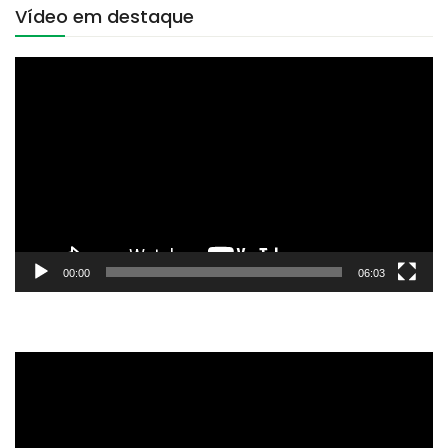
Vídeo em destaque
Tocador
de
vídeo
00:00
06:03
Tocador
de
vídeo