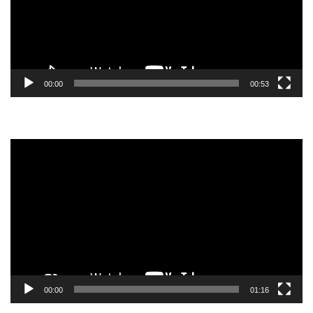
00:00
00:53
Tocador
de
vídeo
00:00
01:16