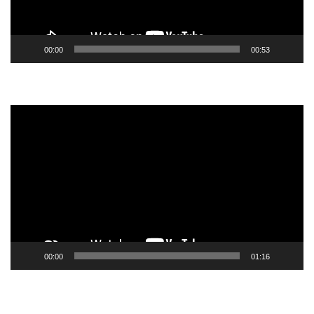
00:00
00:53
Tocador
de
vídeo
00:00
01:16