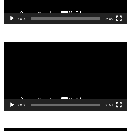
00:00
06:03
Tocador
de
vídeo
00:00
00:53