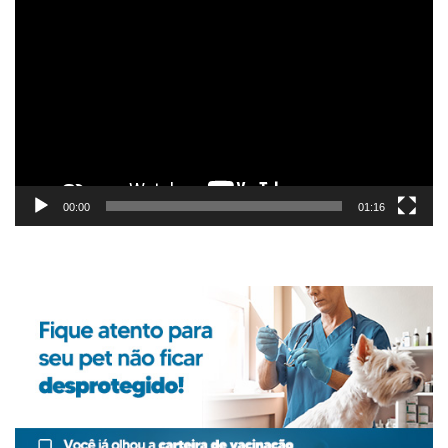
Tocador
de
vídeo
00:00
01:16