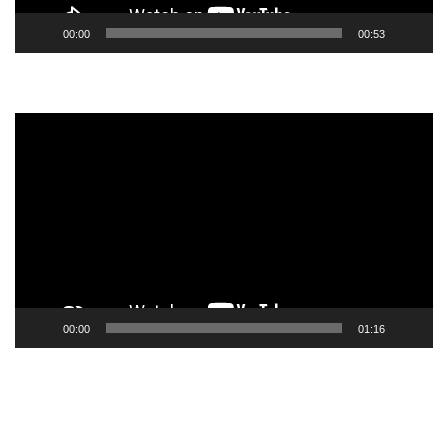
00:00
00:53
Tocador
de
vídeo
00:00
01:16