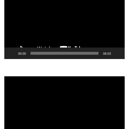
de
vídeo
00:00
06:03
Tocador
de
vídeo