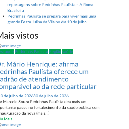
reportagens sobre Pedrinhas Paulista – A Roma
Brasileira
Pedrinhas Paulista se prepara para viver mais uma
grande Festa Julina da Vila no dia 10 de julho
ais vistos
estaque
Pedrinhas Paulista
Região
saúde
r. Mário Henrique: afirma
edrinhas Paulista oferece um
adrão de atendimento
omparável ao da rede particular
Posted
30 de julho de 2026
30 de julho de 2026
on
r Marcelo Souza Pedrinhas Paulista deu mais um
portante passo no fortalecimento da saúde pública com
inauguração da nova (mais…)
ia Mais