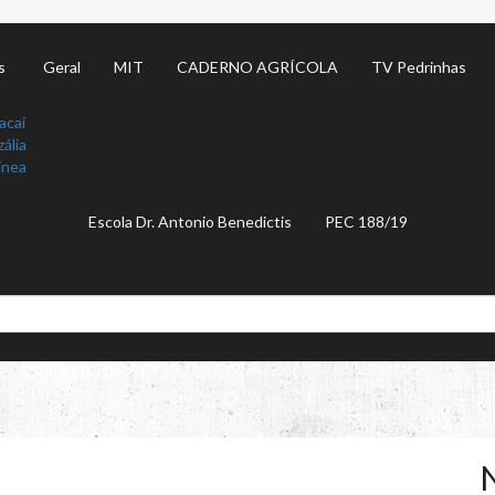
s
Geral
MIT
CADERNO AGRÍCOLA
TV Pedrinhas
acaí
ália
ínea
Escola Dr. Antonio Benedictis
PEC 188/19