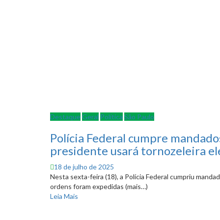
Destaque
Geral
Política
São Paulo
Polícia Federal cumpre mandados 
presidente usará tornozeleira el
Posted
18 de julho de 2025
on
Nesta sexta-feira (18), a Polícia Federal cumpriu mandado
ordens foram expedidas (mais…)
Leia Mais