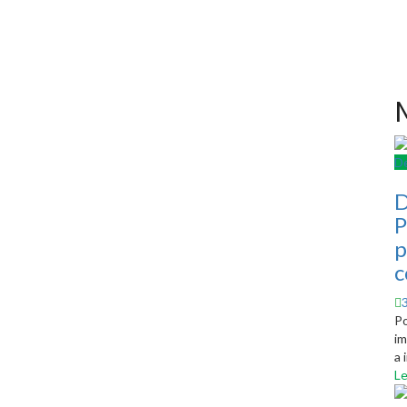
M
D
D
P
p
c
Po
im
a 
Le