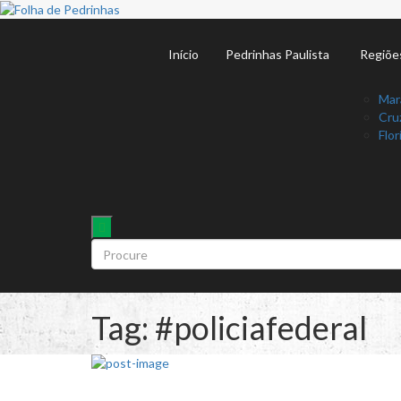
Início
Pedrinhas Paulista
Regiõe
Mar
Cruz
Flor
Tag:
#policiafederal