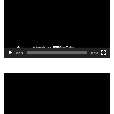
Tocador
de
vídeo
00:00
00:53
Tocador
de
vídeo