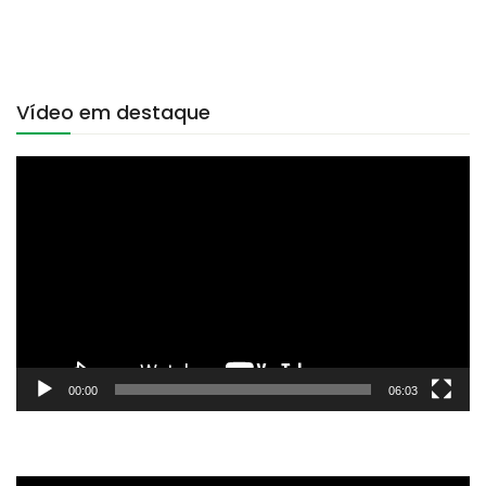
Vídeo em destaque
Tocador
de
vídeo
00:00
06:03