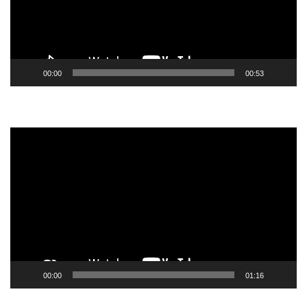
00:00
00:53
Tocador
de
vídeo
00:00
01:16