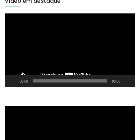
Vídeo em destaque
Tocador
de
vídeo
00:00
06:03
Tocador
de
vídeo