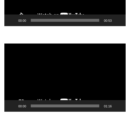
00:00
00:53
Tocador
de
vídeo
00:00
01:16