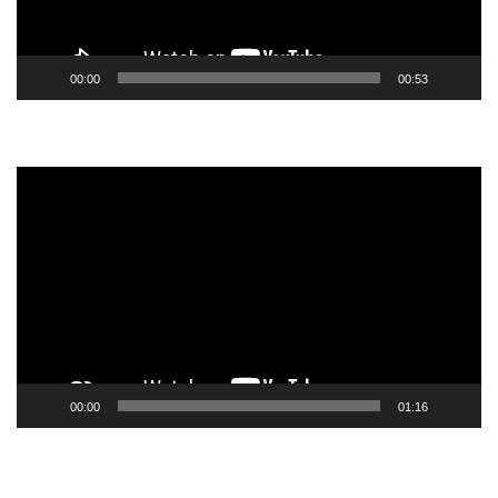
00:00
00:53
Tocador
de
vídeo
00:00
01:16