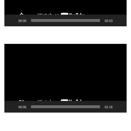
00:00
00:53
Tocador
de
vídeo
00:00
01:16