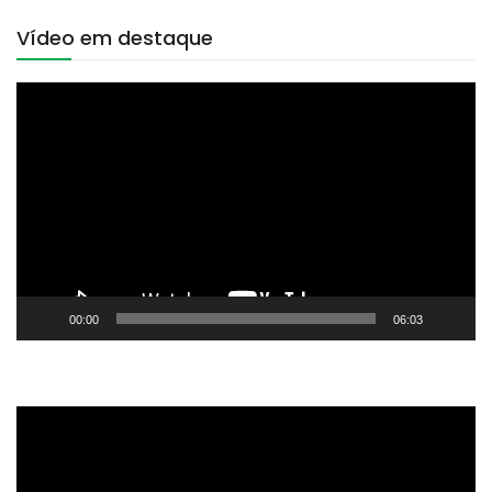
Vídeo em destaque
Tocador
de
vídeo
00:00
06:03
Tocador
de
vídeo