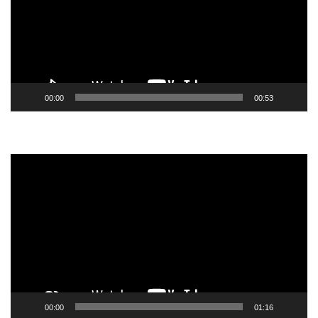
00:00
00:53
Tocador
de
vídeo
00:00
01:16