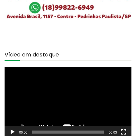
Vídeo em destaque
Tocador
de
vídeo
00:00
06:03