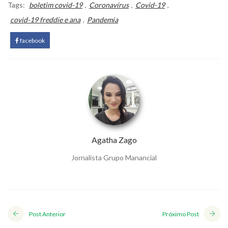
Tags:
boletim covid-19
,
Coronavírus
,
Covid-19
,
covid-19 freddie e ana
,
Pandemia
facebook
Agatha Zago
Jornalista Grupo Manancial
Post Anterior
Próximo Post