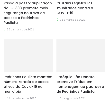
Passo a passo: duplicação
Cruzália registra 141
da SP-333 promete mais
imunizados contra a
segurança no trevo de
COVID-19
acesso a Pedrinhas
2 de março de 2021
Paulista
25 de março de 2026
Pedrinhas Paulista mantém
Paróquia São Donato
número zerado de casos
promove Tríduo em
ativos da Covid-19 no
homenagem ao padroeiro
município
de Pedrinhas Paulista
14 de outubro de 2020
5 de agosto de 2021