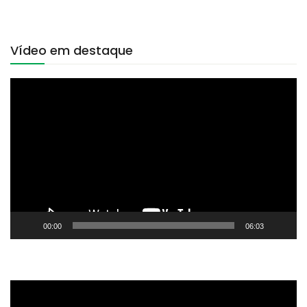
Vídeo em destaque
Tocador
de
vídeo
00:00
06:03
Tocador
de