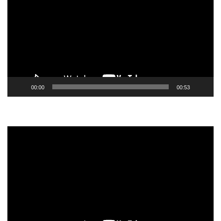
vídeo
00:00
00:53
Tocador
de
vídeo