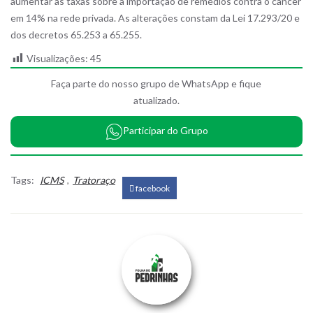
aumentar as taxas sobre a importação de remédios contra o câncer
em 14% na rede privada. As alterações constam da Lei 17.293/20 e
dos decretos 65.253 a 65.255.
Visualizações:
45
Faça parte do nosso grupo de WhatsApp e fique
atualizado.
Participar do Grupo
Tags:
ICMS
,
Tratoraço
facebook