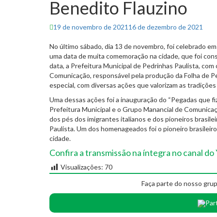
Benedito Flauzino
Posted
19 de novembro de 2021
16 de dezembro de 2021
on
No último sábado, dia 13 de novembro, foi celebrado em 
uma data de muita comemoração na cidade, que foi constru
data, a Prefeitura Municipal de Pedrinhas Paulista, com
Comunicação, responsável pela produção da Folha de Pe
especial, com diversas ações que valorizam as tradições c
Uma dessas ações foi a inauguração do “Pegadas que fiz
Prefeitura Municipal e o Grupo Manancial de Comunicaçã
dos pés dos imigrantes italianos e dos pioneiros brasil
Paulista. Um dos homenageados foi o pioneiro brasileiro
cidade.
Confira a transmissão na íntegra no canal d
Visualizações:
70
Faça parte do nosso grup
Par