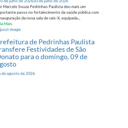
Posted
30 de julho de 2026
30 de julho de 2026
on
r Marcelo Souza Pedrinhas Paulista deu mais um
portante passo no fortalecimento da saúde pública com
inauguração da nova sala de raio-X, equipada...
ia Mais
refeitura de Pedrinhas Paulista
ransfere Festividades de São
onato para o domingo, 09 de
gosto
Posted
6 de agosto de 2026
on