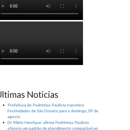
ltimas Noticias
Prefeitura de Pedrinhas Paulista transfere
Festividades de São Donato para o domingo, 09 de
agosto
Dr. Mário Henrique: afirma Pedrinhas Paulista
oferece um padrão de atendimento comparável ao