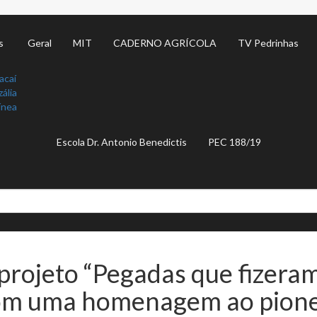
s
Geral
MIT
CADERNO AGRÍCOLA
TV Pedrinhas
acaí
ália
ínea
Escola Dr. Antonio Benedictis
PEC 188/19
 projeto “Pegadas que fizera
com uma homenagem ao pionei