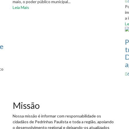
maio, o poder público municipal...
Po
Leia Mais
im
a 
Le
P
te
t
D
a
co
Missão
Nossa missão é informar com responsabilidade os
cidadãos de Pedrinhas Paulista e toda a região, apoiando
o desenvolvimento regional e deixando-os atualizados