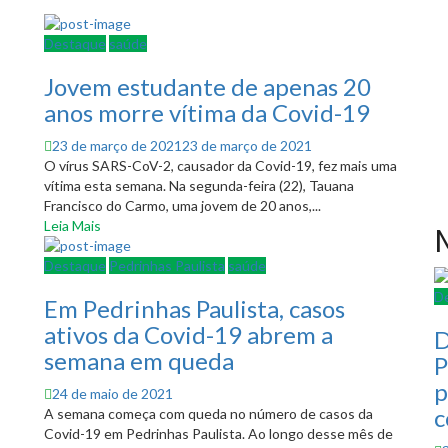
Destaque
saúde
Jovem estudante de apenas 20
anos morre vítima da Covid-19
Posted
23 de março de 2021
23 de março de 2021
on
O vírus SARS-CoV-2, causador da Covid-19, fez mais uma
vítima esta semana. Na segunda-feira (22), Tauana
Francisco do Carmo, uma jovem de 20 anos,...
Leia Mais
M
Destaque
Pedrinhas Paulista
saúde
D
Em Pedrinhas Paulista, casos
ativos da Covid-19 abrem a
D
semana em queda
P
p
Posted
24 de maio de 2021
c
on
A semana começa com queda no número de casos da
Covid-19 em Pedrinhas Paulista. Ao longo desse mês de