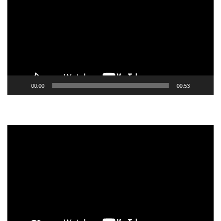
vídeo
00:00
00:53
Tocador
de
vídeo