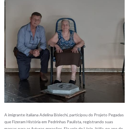
A imigrante italiana Adelina Bislechi, participou do Projeto Pegadas
que Fizeram História em Pedrinhas Paulista, registrando suas
marcas para as futuras gerações. Ela veio do Lácio, Itália, no ano de