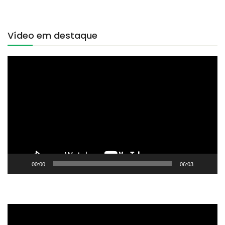
Vídeo em destaque
Tocador
de
vídeo
00:00
06:03
Tocador
de