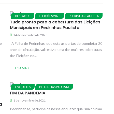
DESTAQUE
ELEIÇÕES 2020
PEDRINHAS PAULISTA
Tudo pronto para a cobertura das Eleições
Municipais em Pedrinhas Paulista
14 de novembro de 2020
de
A Folha de Pedrinhas, que esta as portas de completar 20
anos de circulação, vai realizar uma das maiores coberturas
das Eleições no...
LEIA MAIS
ENQUETES
PEDRINHAS PAULISTA
FIM DA PANDEMIA
1 de novembro de 2021
a
Pedrinhense, participe da nossa enquete: qual sua opinião