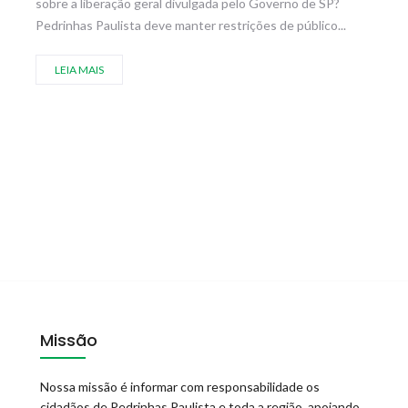
sobre a liberação geral divulgada pelo Governo de SP?
Pedrinhas Paulista deve manter restrições de público...
LEIA MAIS
Missão
Nossa missão é informar com responsabilidade os
cidadãos de Pedrinhas Paulista e toda a região, apoiando