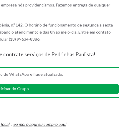
a empresa nós providenciamos. Fazemos entrega de qualquer
rdênia, n.º 142. O horário de funcionamento de segunda a sexta-
 sábado o atendimento é das 8h ao meio-dia. Entre em contato
lular (18) 99634-8386.
 e contrate serviços de Pedrinhas Paulista!
o de WhatsApp e fique atualizado.
ticipar do Grupo
 local
,
eu moro aqui eu compro aqui
,