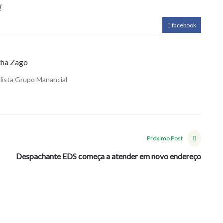
l
facebook
ha Zago
lista Grupo Manancial
Próximo Post
Despachante EDS começa a atender em novo endereço