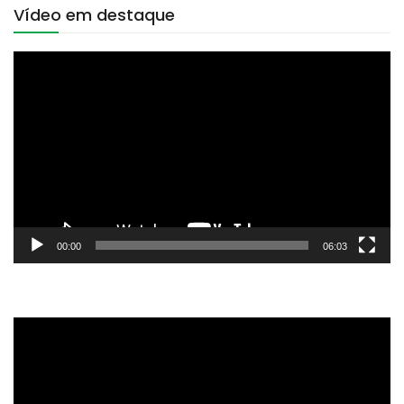
Vídeo em destaque
Tocador
de
vídeo
00:00
06:03
Tocador
de
vídeo