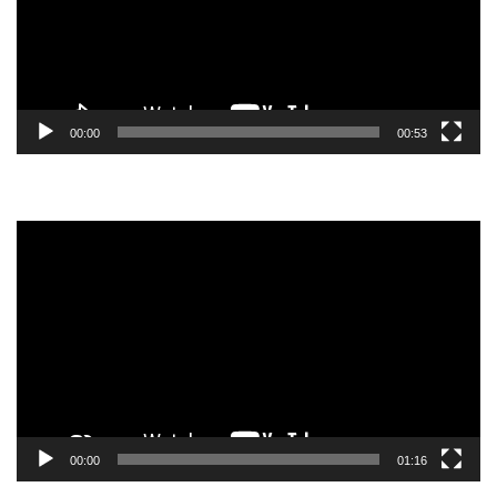
00:00
00:53
Tocador
de
vídeo
00:00
01:16