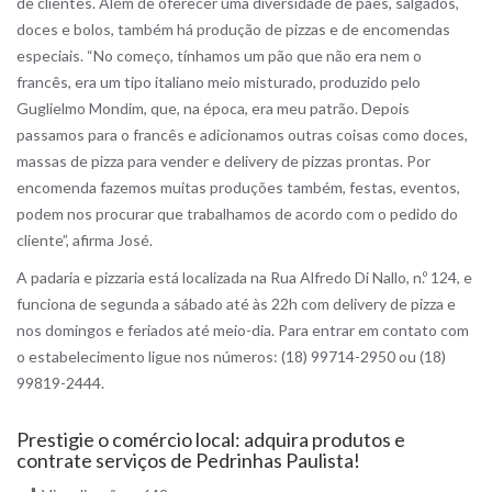
de clientes. Além de oferecer uma diversidade de pães, salgados,
doces e bolos, também há produção de pizzas e de encomendas
especiais. “No começo, tínhamos um pão que não era nem o
francês, era um tipo italiano meio misturado, produzido pelo
Guglielmo Mondim, que, na época, era meu patrão. Depois
passamos para o francês e adicionamos outras coisas como doces,
massas de pizza para vender e delivery de pizzas prontas. Por
encomenda fazemos muitas produções também, festas, eventos,
podem nos procurar que trabalhamos de acordo com o pedido do
cliente”, afirma José.
A padaria e pizzaria está localizada na Rua Alfredo Di Nallo, n.º 124, e
funciona de segunda a sábado até às 22h com delivery de pizza e
nos domingos e feriados até meio-dia. Para entrar em contato com
o estabelecimento ligue nos números: (18) 99714-2950 ou (18)
99819-2444.
Prestigie o comércio local: adquira produtos e
contrate serviços de Pedrinhas Paulista!