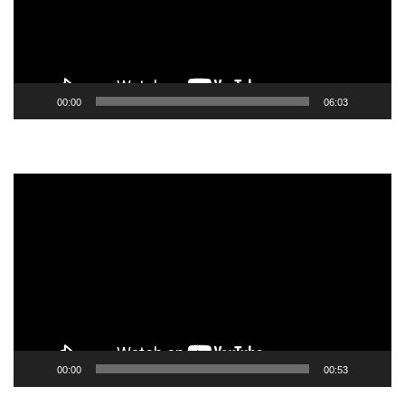
00:00
06:03
Tocador
de
vídeo
00:00
00:53