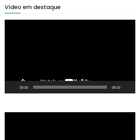
Vídeo em destaque
Tocador
de
vídeo
00:00
06:03
Tocador
de
vídeo