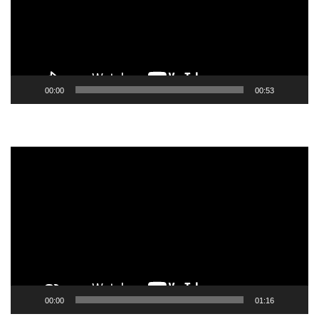
00:00
00:53
Tocador
de
vídeo
00:00
01:16