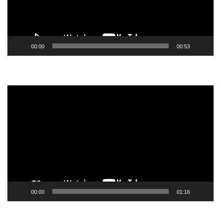
00:00
00:53
Tocador
de
vídeo
00:00
01:16