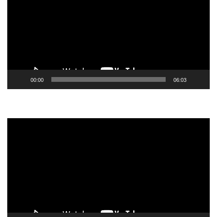
vídeo
00:00
06:03
Tocador
de
vídeo