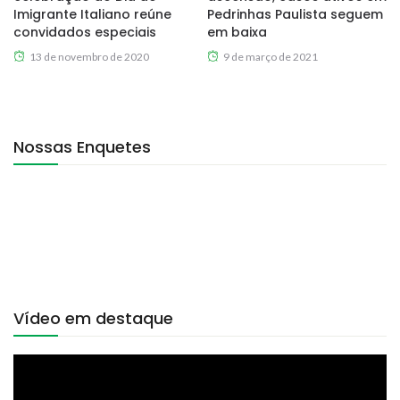
Imigrante Italiano reúne
Pedrinhas Paulista seguem
convidados especiais
em baixa
13 de novembro de 2020
9 de março de 2021
Nossas Enquetes
Vídeo em destaque
Tocador
de