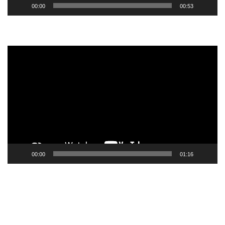
00:00
00:53
Tocador
de
vídeo
00:00
01:16