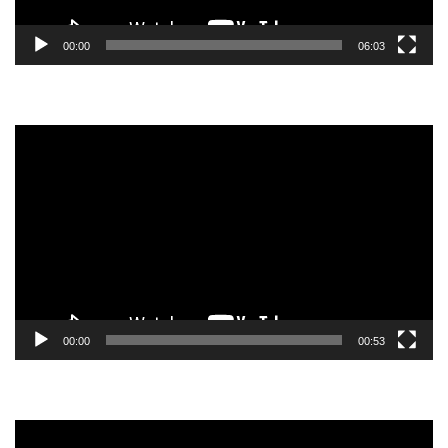
00:00
06:03
Tocador
de
vídeo
00:00
00:53
Tocador