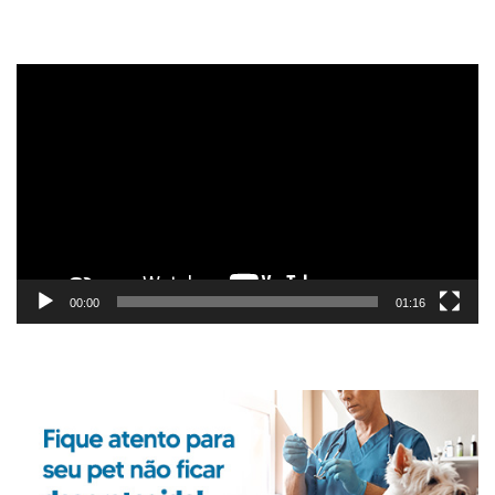
Tocador
de
vídeo
00:00
01:16