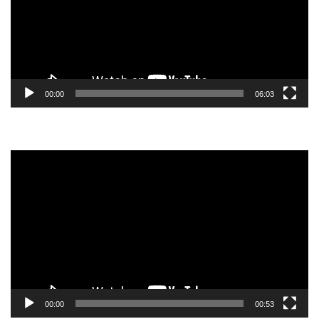
00:00
06:03
Tocador
de
vídeo
00:00
00:53