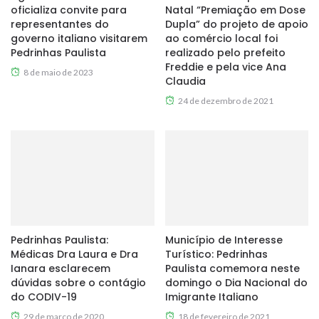
oficializa convite para
Natal “Premiação em Dose
representantes do
Dupla” do projeto de apoio
governo italiano visitarem
ao comércio local foi
Pedrinhas Paulista
realizado pelo prefeito
Freddie e pela vice Ana
8 de maio de 2023
Claudia
24 de dezembro de 2021
Pedrinhas Paulista:
Município de Interesse
Médicas Dra Laura e Dra
Turístico: Pedrinhas
Ianara esclarecem
Paulista comemora neste
dúvidas sobre o contágio
domingo o Dia Nacional do
do CODIV-19
Imigrante Italiano
29 de março de 2020
18 de fevereiro de 2021