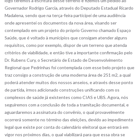
logo teremos a escritura desse terreno e fizemos um pedido ao
Governador Rodrigo Garcia, através do Deputado Estadual Ricardo
Madalena, sendo que na terça-feira participei de uma audiência
onde apresentei os documentos da nova área, visando ser
contemplado em um projeto do próprio Governo chamado Espaço
Saúde, que é voltado à municípios que consigam atender alguns
requisitos, como por exemplo, dispor de um terreno que atenda
critérios de viabilidade, e então tive a importante confirmação pelo
Dr. Rubens Cury, o Secretário de Estado de Desenvolvimento
Regional que Pedrinhas foi contemplada com esse belo projeto que
traz consigo a construção de uma moderna área de 251 m2, a qual
poderá atender muitos dos nossos anseios, e através desse ponto
de partida, irmos adicionado construções unificando com os
complexos de saúde já existentes como CIAS e UBS. Agora, nós
seguiremos com a conclusão de toda a tramitação documental, e
aguardaremos a assinatura do convênio, o qual provavelmente
ocorrerá somente no término das eleições, devido ao impedimento
legal que existe por conta do calendário eleitoral que entrará em
vigor nos próximos dias, o qual viabilizará para que essa obra se