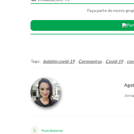
Faça parte do nosso grup
Par
Tags:
boletim covid-19
,
Coronavírus
,
Covid-19
,
cov
Agat
Jorna
Post Anterior