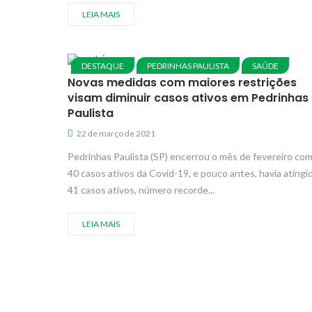
LEIA MAIS
DESTAQUE
PEDRINHAS PAULISTA
SAÚDE
Novas medidas com maiores restrições
visam diminuir casos ativos em Pedrinhas
Paulista
22 de março de 2021
Pedrinhas Paulista (SP) encerrou o mês de fevereiro co
40 casos ativos da Covid-19, e pouco antes, havia atingi
41 casos ativos, número recorde...
LEIA MAIS