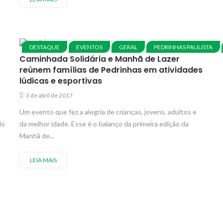
DESTAQUE
EVENTOS
GERAL
PEDRINHAS PAULISTA
Caminhada Solidária e Manhã de Lazer
reúnem famílias de Pedrinhas em atividades
lúdicas e esportivas
3 de abril de 2017
m
Um evento que fez a alegria de crianças, jovens, adultos e
do
da melhor idade. Esse é o balanço da primeira edição da
Manhã de...
LEIA MAIS