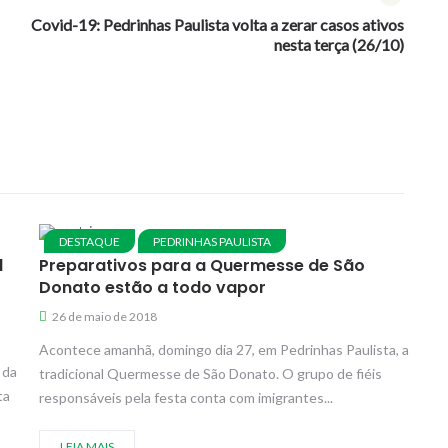
Covid-19: Pedrinhas Paulista volta a zerar casos ativos
nesta terça (26/10)
DESTAQUE
PEDRINHAS PAULISTA
l
Preparativos para a Quermesse de São
Donato estão a todo vapor
26 de maio de 2018
Acontece amanhã, domingo dia 27, em Pedrinhas Paulista, a
 da
tradicional Quermesse de São Donato. O grupo de fiéis
ta
responsáveis pela festa conta com imigrantes...
LEIA MAIS