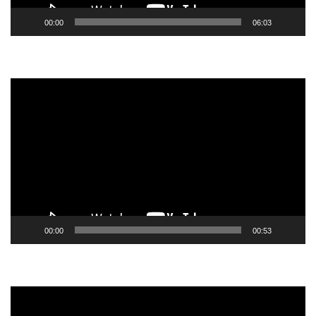
00:00
06:03
Tocador
de
vídeo
00:00
00:53
Tocador
de