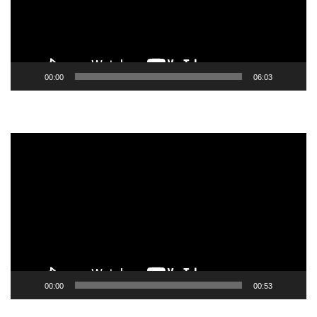
00:00
06:03
Tocador
de
vídeo
00:00
00:53