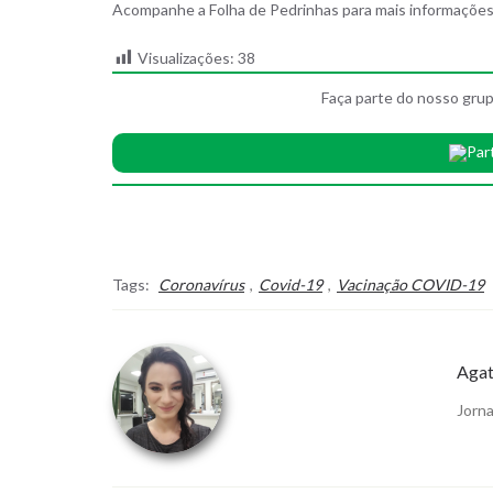
Acompanhe a Folha de Pedrinhas para mais informações s
Visualizações:
38
Faça parte do nosso grup
Par
Tags:
Coronavírus
,
Covid-19
,
Vacinação COVID-19
Agat
Jorna