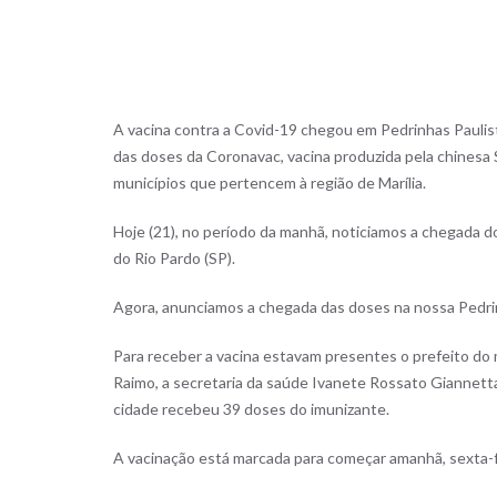
A vacina contra a Covid-19 chegou em Pedrinhas Paulist
das doses da Coronavac, vacina produzida pela chinesa 
municípios que pertencem à região de Marília.
Hoje (21), no período da manhã, noticiamos a chegada d
do Rio Pardo (SP).
Agora, anunciamos a chegada das doses na nossa Pedrin
Para receber a vacina estavam presentes o prefeito do m
Raimo, a secretaria da saúde Ivanete Rossato Giannetta
cidade recebeu 39 doses do imunizante.
A vacinação está marcada para começar amanhã, sexta-fei