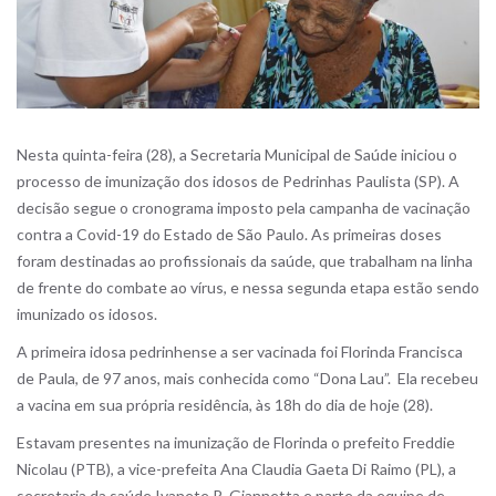
Nesta quinta-feira (28), a Secretaria Municipal de Saúde iniciou o
processo de imunização dos idosos de Pedrinhas Paulista (SP). A
decisão segue o cronograma imposto pela campanha de vacinação
contra a Covid-19 do Estado de São Paulo. As primeiras doses
foram destinadas ao profissionais da saúde, que trabalham na linha
de frente do combate ao vírus, e nessa segunda etapa estão sendo
imunizado os idosos.
A primeira idosa pedrinhense a ser vacinada foi Florinda Francisca
de Paula, de 97 anos, mais conhecida como “Dona Lau”. Ela recebeu
a vacina em sua própria residência, às 18h do dia de hoje (28).
Estavam presentes na imunização de Florinda o prefeito Freddie
Nicolau (PTB), a vice-prefeita Ana Claudia Gaeta Di Raimo (PL), a
secretaria da saúde Ivanete R. Giannetta e parte da equipe de