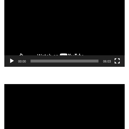
Tocador
de
vídeo
00:00
06:03
Tocador
de
vídeo