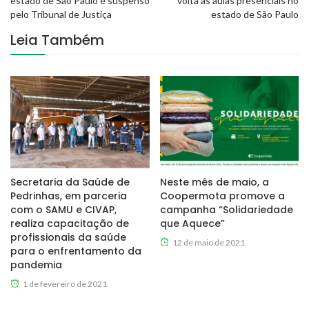
estado de São Paulo é suspenso
volta às aulas presenciais no
pelo Tribunal de Justiça
estado de São Paulo
Leia Também
Secretaria da Saúde de
Neste mês de maio, a
Pedrinhas, em parceria
Coopermota promove a
com o SAMU e CIVAP,
campanha “Solidariedade
realiza capacitação de
que Aquece”
profissionais da saúde
12 de maio de 2021
para o enfrentamento da
pandemia
1 de fevereiro de 2021