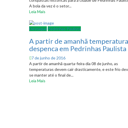
conquistas históricas para a cidade de Pedrinhas Paulist
A bola da vez é o setor...
Leia Mais
Destaque
Pedrinhas Paulista
A partir de amanhã temperatur
despenca em Pedrinhas Paulista
Posted
7 de junho de 2016
on
A partir de amanhã quarta-feira dia 08 de junho, as
temperaturas devem cair drasticamente, e este frio de
se manter até o final de...
Leia Mais