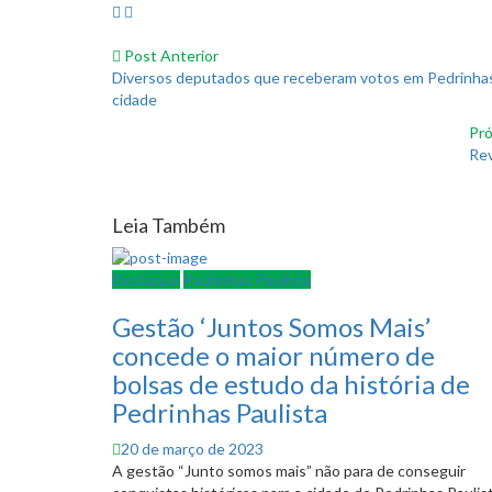
Post Anterior
Diversos deputados que receberam votos em Pedrinhas 
cidade
Pró
Rev
Leia Também
Destaque
Pedrinhas Paulista
Gestão ‘Juntos Somos Mais’
concede o maior número de
bolsas de estudo da história de
Pedrinhas Paulista
Posted
20 de março de 2023
on
A gestão “Junto somos mais” não para de conseguir