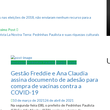
nas eleições de 2018, não enviaram nenhum recurso para a
ximo Post
ista La Nostra Terra: Pedrinhas Paulista e suas riquezas culturais
U
Destaque
Pedrinhas Paulista
Região
saúde
Gestão Freddie e Ana Claudia
assina documento de adesão para
compra de vacinas contra a
COVID-19
Posted
10 de março de 2021
26 de abril de 2021
on
Na segunda-feira (08), o prefeito de Pedrinhas Paulista