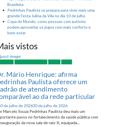
Brasileira
Pedrinhas Paulista se prepara para viver mais uma
grande Festa Julina da Vila no dia 10 de julho
Copa do Mundo: como pessoas com autismo
podem aproveitar os jogos com mais conforto e
bem-estar
ais vistos
estaque
Pedrinhas Paulista
Região
saúde
r. Mário Henrique: afirma
edrinhas Paulista oferece um
adrão de atendimento
omparável ao da rede particular
Posted
30 de julho de 2026
30 de julho de 2026
on
r Marcelo Souza Pedrinhas Paulista deu mais um
portante passo no fortalecimento da saúde pública com
inauguração da nova sala de raio-X, equipada...