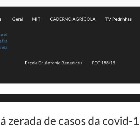
s
Geral
MIT
CADERNO AGRÍCOLA
TV Pedrinhas
acaí
ália
ínea
Escola Dr. Antonio Benedictis
PEC 188/19
tá zerada de casos da covid-