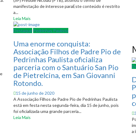
a.
(SP) Freddie Nicolau (PTB), assinou o termo de
manifestação de interesse paraEste conteúdo é restrito
a...
Leia Mais
Destaque
Pedrinhas Paulista
a
Uma enorme conquista:
M
Associação Filhos de Padre Pio de
Pedrinhas Paulista oficializa
parceria com o Santuário San Pio
D
de Pietrelcina, em San Giovanni
ve
D
Rotondo.
P
Posted
15 de junho de 2020
p
on
A Associação Filhos de Padre Pio de Pedrinhas Paulista
c
está em festa nesta segunda-feira, dia 15 de junho, pois
foi oficializada uma grande parceria...
Leia Mais
Po
im
a 