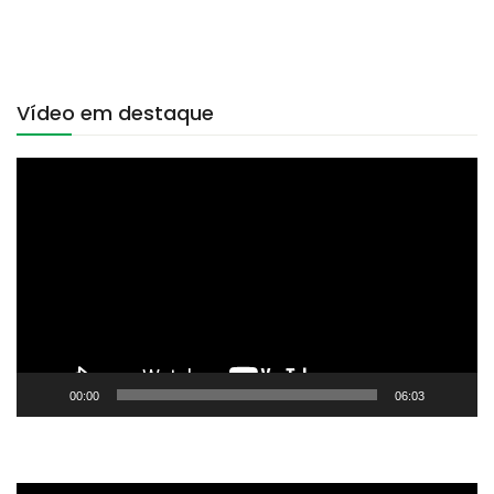
Vídeo em destaque
Tocador
de
vídeo
00:00
06:03
Tocador