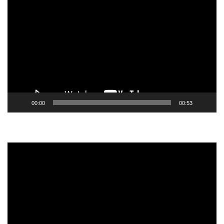
de
vídeo
00:00
00:53
Tocador
de
vídeo