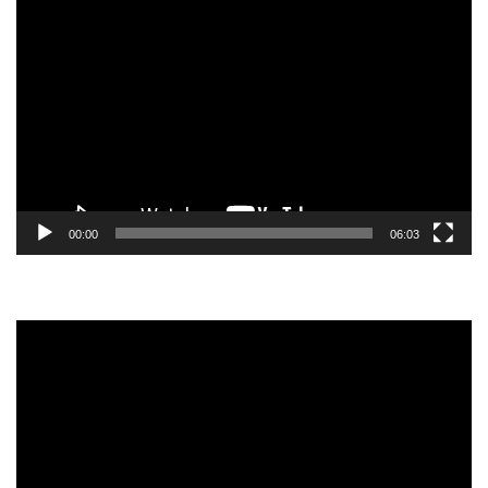
Tocador
de
vídeo
00:00
06:03
Tocador
de
vídeo