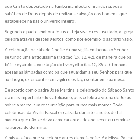
que Cristo depositado na tumba manifesta o grande repouso
sabático de Deus depois de realizar a salvação dos homens, que
estabelece na paz o universo inteiro”.
Segundo o padre, embora Jesus esteja vivo e ressuscitado, a Igreja
celebra através destes gestos, como por exemplo, o sacrário vazio.
A celebração no sábado à noite é uma vigília em honra ao Senhor,
segundo uma antiquíssima tradição (Ex. 12, 42), de maneira que os
fiéis, seguindo a exortação do Evangelho (Lc. 12, 35 ss), tenham
acesas as lâmpadas como os que aguardam a seu Senhor, para que,
ao chegar, os encontre em vigília e os faça sentar em sua mesa.
De acordo com o padre José Martins, a celebração do Sábado Santo
é a mais importante do Catolicismo, pois celebra a vitória de Jesus
sobre a morte, sua ressurreição para nunca mais morrer. Toda
celebração da Vigília Pascal é realizada durante a noite, de tal
maneira que não se deva começar antes de anoitecer ou terminar
na aurora do domingo.
A missa, ainda que se celebre antes da meia noite, é a Missa Pascal