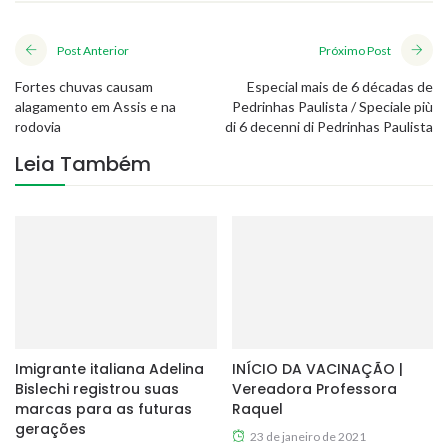
Post Anterior
Próximo Post
Fortes chuvas causam
Especial mais de 6 décadas de
alagamento em Assis e na
Pedrinhas Paulista / Speciale più
rodovia
di 6 decenni di Pedrinhas Paulista
Leia Também
Imigrante italiana Adelina
INÍCIO DA VACINAÇÃO |
Bislechi registrou suas
Vereadora Professora
marcas para as futuras
Raquel
gerações
23 de janeiro de 2021