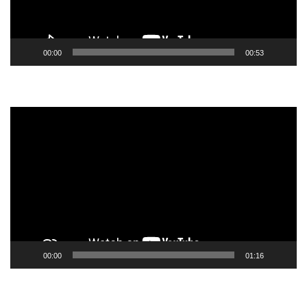
00:00
00:53
Tocador
de
vídeo
00:00
01:16