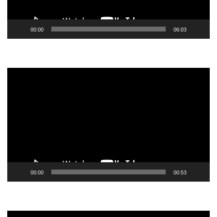
00:00
06:03
Tocador
de
vídeo
00:00
00:53
Tocador