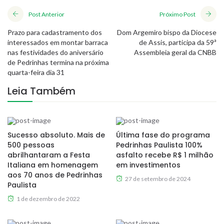
Post Anterior
Próximo Post
Prazo para cadastramento dos
Dom Argemiro bispo da Diocese
interessados em montar barraca
de Assis, participa da 59ª
nas festividades do aniversário
Assembleia geral da CNBB
de Pedrinhas termina na próxima
quarta-feira dia 31
Leia Também
Sucesso absoluto. Mais de
Última fase do programa
500 pessoas
Pedrinhas Paulista 100%
abrilhantaram a Festa
asfalto recebe R$ 1 milhão
Italiana em homenagem
em investimentos
aos 70 anos de Pedrinhas
27 de setembro de 2024
Paulista
1 de dezembro de 2022