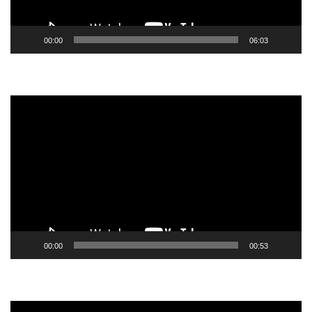
00:00
06:03
Tocador
de
vídeo
00:00
00:53
Tocador