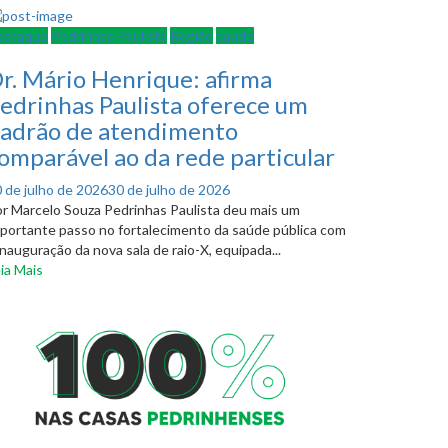
estaque
Pedrinhas Paulista
Região
saúde
r. Mário Henrique: afirma
edrinhas Paulista oferece um
adrão de atendimento
omparável ao da rede particular
osted
 de julho de 2026
30 de julho de 2026
n
r Marcelo Souza Pedrinhas Paulista deu mais um
portante passo no fortalecimento da saúde pública com
inauguração da nova sala de raio-X, equipada...
ia Mais