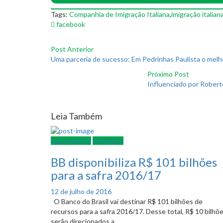
Tags:
Companhia de Imigração Italiana
,
imigração italian
facebook
Post Anterior
Uma parceria de sucesso: Em Pedrinhas Paulista o melho
Próximo Post
Influenciado por Roberto
Leia Também
Agronegócio
Destaque
BB disponibiliza R$ 101 bilhões
para a safra 2016/17
Posted
12 de julho de 2016
on
O Banco do Brasil vai destinar R$ 101 bilhões de
recursos para a safra 2016/17. Desse total, R$ 10 bilhõ
serão direcionados a...