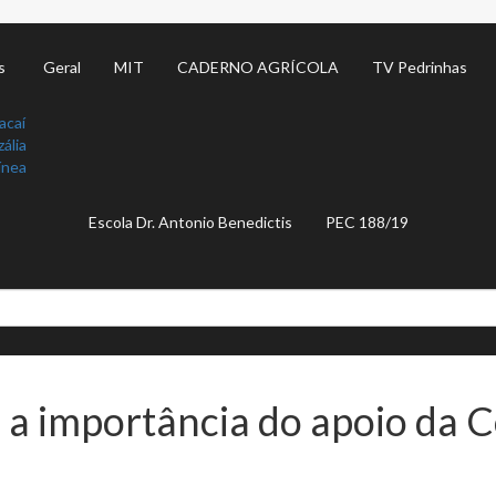
s
Geral
MIT
CADERNO AGRÍCOLA
TV Pedrinhas
acaí
ália
ínea
Escola Dr. Antonio Benedictis
PEC 188/19
a a importância do apoio da