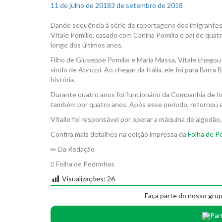
Posted
11 de julho de 2018
3 de setembro de 2018
on
Dando sequência à série de reportagens dos imigrantes 
Vitale Pomilio, casado com Carlina Pomilio e pai de quatr
longo dos últimos anos.
Filho de Giuseppe Pomilio e Maria Massa, Vitale chegou
vindo de Abruzzi. Ao chegar da Itália, ele foi para Barr
história.
Durante quatro anos foi funcionário da Companhia de Im
também por quatro anos. Após esse período, retornou a
Vitalle foi responsável por operar a máquina de algodão
Confira mais detalhes na edição impressa da
Folha de P
Da Redação
Folha de Pedrinhas
Visualizações:
26
Faça parte do nosso grup
Par