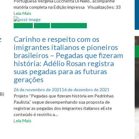
Portuguesa Verginia Lucchetta Di Nallo.. acompanhe
matéria completa na Edição impressa Visualizações: 33
Leia Mais
Destaque
Eventos
Pedrinhas Paulista
z
Carinho e respeito com os
imigrantes italianos e pioneiros
brasileiros – Pegadas que fizeram
história: Adélio Rosan registra
suas pegadas para as futuras
gerações
Posted
26 de novembro de 2021
16 de dezembro de 2021
TB)
on
Projeto “Pegadas que fizeram história em Pedrinhas
Paulista,” segue desempenhando sua proposta de
registrar as pegadas dos imigrantes italianos eEste
conteúdo é restrito a...
Leia Mais