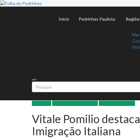
Início
Pedrinhas Paulista
Regiõe
Mar
Cruz
Flor
Destaque
MIT Pedrinhas Paulista
Pedrinhas Paulista
Vitale Pomilio destac
Imigração Italiana