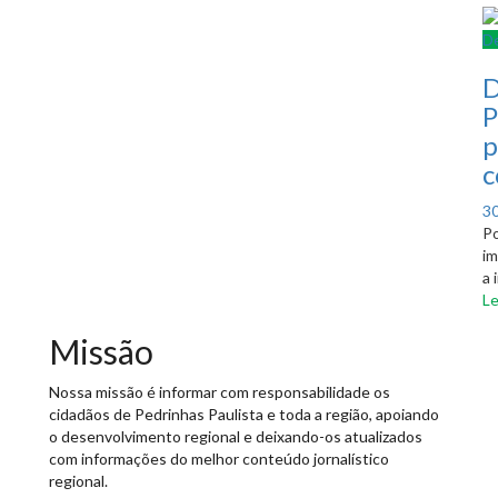
D
D
P
p
c
P
30
o
Po
im
a 
Le
Missão
Nossa missão é informar com responsabilidade os
cidadãos de Pedrinhas Paulista e toda a região, apoiando
o desenvolvimento regional e deixando-os atualizados
com informações do melhor conteúdo jornalístico
regional.