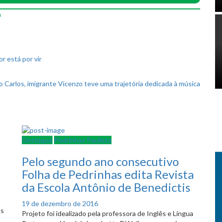
a
r está por vir
 Carlos, imigrante Vicenzo teve uma trajetória dedicada à música
Destaque
Pedrinhas Paulista
Pelo segundo ano consecutivo
Folha de Pedrinhas edita Revista
da Escola Antônio de Benedictis
Posted
19 de dezembro de 2016
es
on
Projeto foi idealizado pela professora de Inglês e Lingua