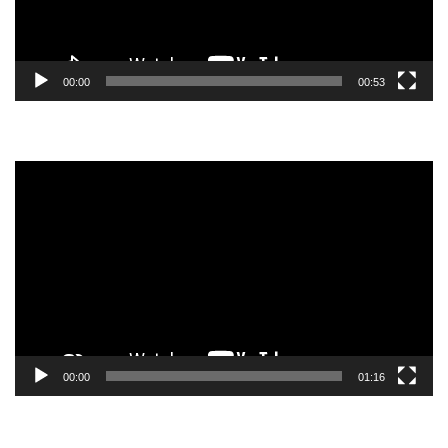
00:00
00:53
Tocador
de
vídeo
00:00
01:16