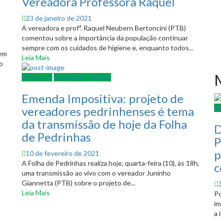
Vereadora Professora Raquel
Posted
23 de janeiro de 2021
on
A vereadora e profª. Raquel Neubern Bertoncini (PTB)
comentou sobre a importância da população continuar
sempre com os cuidados de higiene e, enquanto todos...
tem
Leia Mais
o
M
Destaque
Pedrinhas Paulista
Emenda Impositiva: projeto de
D
vereadores pedrinhenses é tema
da transmissão de hoje da Folha
D
de Pedrinhas
P
p
Posted
10 de fevereiro de 2021
on
A Folha de Pedrinhas realiza hoje, quarta-feira (10), às 18h,
c
uma transmissão ao vivo com o vereador Juninho
Giannetta (PTB) sobre o projeto de...
Leia Mais
Po
im
a 