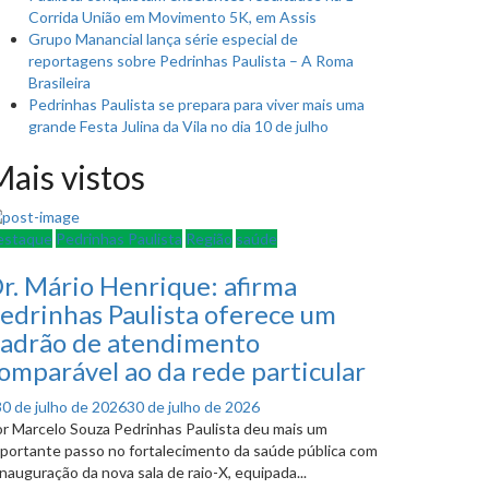
Corrida União em Movimento 5K, em Assis
Grupo Manancial lança série especial de
reportagens sobre Pedrinhas Paulista – A Roma
Brasileira
Pedrinhas Paulista se prepara para viver mais uma
grande Festa Julina da Vila no dia 10 de julho
ais vistos
estaque
Pedrinhas Paulista
Região
saúde
r. Mário Henrique: afirma
edrinhas Paulista oferece um
adrão de atendimento
omparável ao da rede particular
Posted
30 de julho de 2026
30 de julho de 2026
on
r Marcelo Souza Pedrinhas Paulista deu mais um
portante passo no fortalecimento da saúde pública com
inauguração da nova sala de raio-X, equipada...