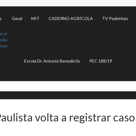
s
Geral
MIT
CADERNO AGRÍCOLA
TV Pedrinhas
acaí
ália
ínea
Escola Dr. Antonio Benedictis
PEC 188/19
ulista volta a registrar cas