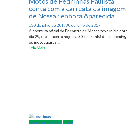
Motos de Pedrinhas Paulista
conta com a carreata da imagem
de Nossa Senhora Aparecida
Posted
30 de julho de 2017
30 de julho de 2017
on
A abertura oficial do Encontro de Motos teve início on
dia 29, e se encerra hoje dia 30, na manhã deste doming
os motoqueiros,...
Leia Mais
Pedrinhas Paulista
saúde