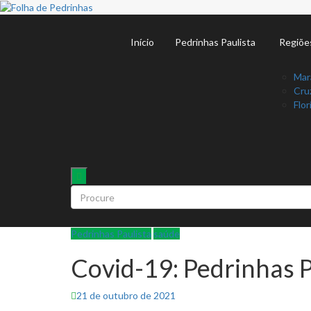
Início
Pedrinhas Paulista
Regiõe
Mar
Cruz
Flor
Pedrinhas Paulista
saúde
Covid-19: Pedrinhas Pa
Posted
21 de outubro de 2021
on