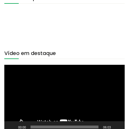
Vídeo em destaque
Tocador
de
vídeo
00:00
06:03