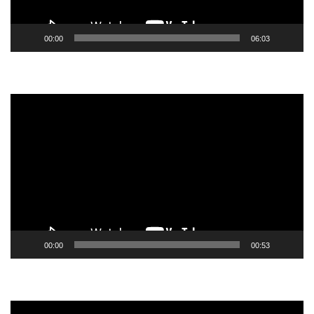
00:00
06:03
Tocador
de
vídeo
00:00
00:53
Tocador