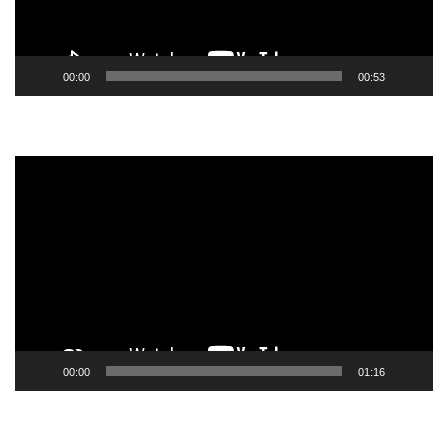
00:00
00:53
Tocador
de
vídeo
00:00
01:16